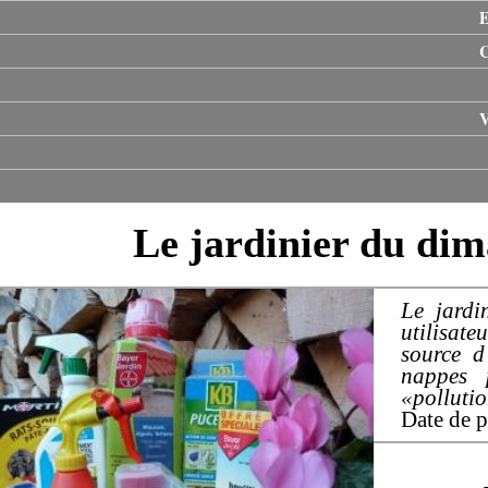
E
V
Le jardinier du dim
Le jardi
utilisat
source d
nappes 
«polluti
Date de p