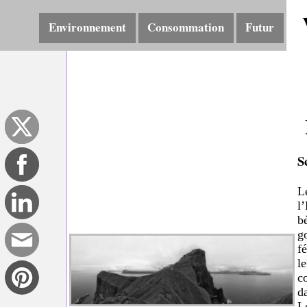
Environnement
Consommation
Futur
S
L
l
b
g
f
l
c
da
L