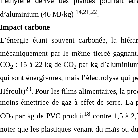
l’éthylène dérivé des plantes pourrait ê
14,21,22
d’aluminium (46 MJ/kg)
.
Impact carbone
L’énergie étant souvent carbonée, la hiér
mécaniquement par le même tiercé gagnant. 
CO
: 15 à 22 kg de CO
par kg d’aluminium p
2
2
qui sont énergivores, mais l’électrolyse qui p
23
Héroult)
. Pour les films alimentaires, la p
moins émettrice de gaz à effet de serre. La
18
CO
par kg de PVC produit
contre 1,5 à 2
2
noter que les plastiques venant du maïs ou d