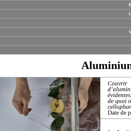
E
V
Aluminium
Couvrir 
d’alumini
évidentes
de quoi o
cellophan
Date de p