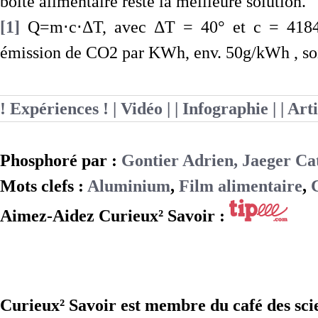
boite alimentaire reste la meilleure solution.
[1]
Q=m⋅c⋅ΔT, avec ΔT = 40° et c = 4184 
émission de CO2 par KWh, env. 50g/kWh , soi
! Expériences !
| Vidéo |
| Infographie |
| Art
Phosphoré par :
Gontier Adrien, Jaeger Ca
Mots clefs :
Aluminium
,
Film alimentaire
,
Aimez-Aidez Curieux² Savoir :
Curieux² Savoir est membre du café des sci