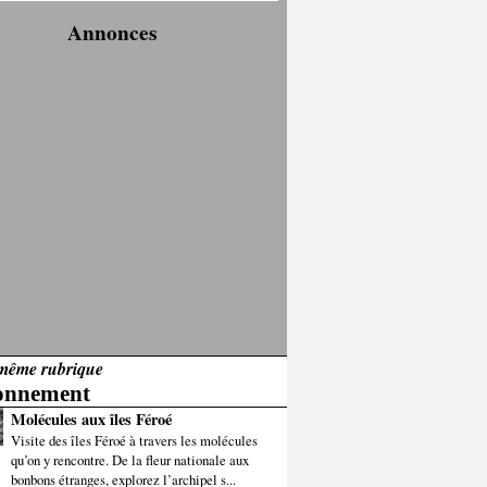
Annonces
même rubrique
onnement
Molécules aux îles Féroé
Visite des îles Féroé à travers les molécules
qu’on y rencontre. De la fleur nationale aux
bonbons étranges, explorez l’archipel s...