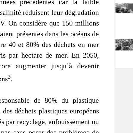
nnées précédentes car la faible
salinité réduisent leur dégradation
UV. On considère que 150 millions
raient présentes dans les océans de
ntre 40 et 80% des déchets en mer
is par hectare de mer. En 2050,
core augmenter jusqu’à devenir
3
ons
.
responsable de 80% du plastique
el des déchets plastiques européens
nés par recyclage, enfouissement ou
t pas sans poser des problèmes de