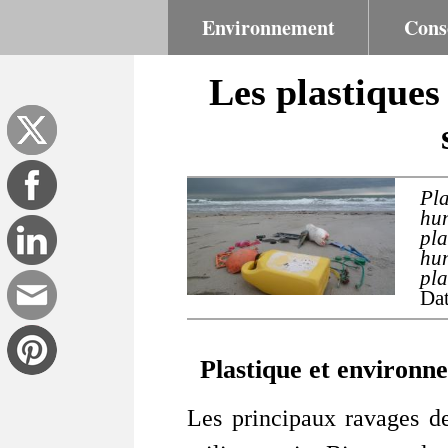
Environnement
Cons
Les plastiques
Pl
hu
pla
hum
pla
Dat
Plastique et environn
Les principaux ravages de