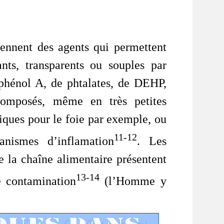
tiennent des agents qui permettent
ants, transparents ou souples par
phénol A, de phtalates, de DEHP,
omposés, même en très petites
xiques pour le foie par exemple, ou
11-12
anismes d’inflamation
. Les
 la chaîne alimentaire présentent
13-14
e contamination
(l’Homme y