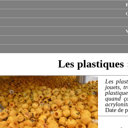
E
V
Les plastiques 
Les plas
jouets, t
plastiqu
quand ça
acrylonit
Date de p