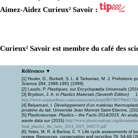
Aimez-Aidez Curieux² Savoir :
Curieux² Savoir est membre du café des sci
Références ▼
[1] Hosler, D., Burkett, S. L. & Tarkanian, M. J. Prehistori
Science
284, 1988-1991 (1999).
[2] Laszlo, P.
Plastiques,
sur Encyclopædia Universalis (20
[3] Brydson, J. A. in
Plastics Materials (Seventh Edition)
1-1
http://www.sciencedirect.com/science/article/pii/B978075064132
[4] Belyamani, I.
Développement d’un matériau thermoplasti
protéine du lait
, Université Jean Monnet-Saint-Etienne, (201
[5] Plasticseurope.
Plastics – the Facts 2014/2015. An anal
http://www.plasticseurope.org/documen
waste data
sur (2015)
final_plastics_the_facts_2014_2015_260215.pdf
[6] Yates, M. R. & Barlow, C. Y. Life cycle assessments of 
review. Resources, conservation and recycling 78, 54-66 (2