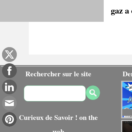
gaz a 
Rechercher sur le site
De
Curieux de Savoir ! on the
web