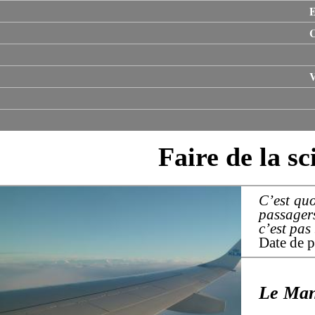
E
V
Faire de la sc
C’est quo
passager
c’est pas
Date de p
Le Man