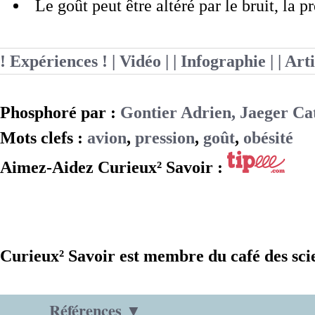
Le goût peut être altéré par le bruit, la p
! Expériences !
| Vidéo |
| Infographie |
| Art
Phosphoré par :
Gontier Adrien, Jaeger Ca
Mots clefs :
avion
,
pression
,
goût
,
obésité
Aimez-Aidez Curieux² Savoir :
Curieux² Savoir est membre du café des sci
Références ▼