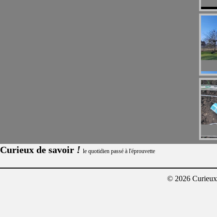
!
Curieux de savoir
le quotidien passé à l'éprouvette
© 2026 Curieux²