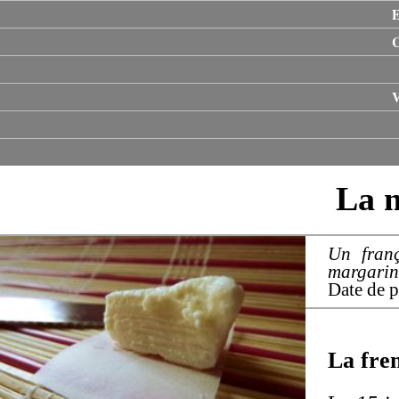
E
V
La 
Un fran
margarin
Date de p
La fre