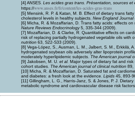
[4] ANSES.
Les acides gras trans. Présentation, sources et e
www.anses.fr/fr/content/les-acides-gras-trans
https://
[5] Mensink, R. P. & Katan, M. B. Effect of dietary trans fatt
cholesterol levels in healthy subjects.
New England Journal 
[6] Micha, R. & Mozaffarian, D. Trans fatty acids: effects 
Nature Reviews Endocrinology
5, 335-344 (2009).
[7] Mozaffarian, D. & Clarke, R. Quantitative effects on car
risk of replacing partially hydrogenated vegetable oils with o
nutrition
63, S22-S33 (2009).
[8] Vega-López, S., Ausman, L. M., Jalbert, S. M., Erkkilä, A.
hydrogenated soybean oils adversely alter lipoprotein profi
moderately hyperlipidemic subjects.
The American journal of 
[9] Jakobsen, M. U.
et al.
Major types of dietary fat and risk
cohort studies.
The American journal of clinical nutrition
89, 
[10] Micha, R. & Mozaffarian, D. Saturated fat and cardiomet
and diabetes: a fresh look at the evidence.
Lipids
45, 893-9
[11] Gillingham, L. G., Harris-Janz, S. & Jones, P. J. Dietar
metabolic syndrome and cardiovascular disease risk factor