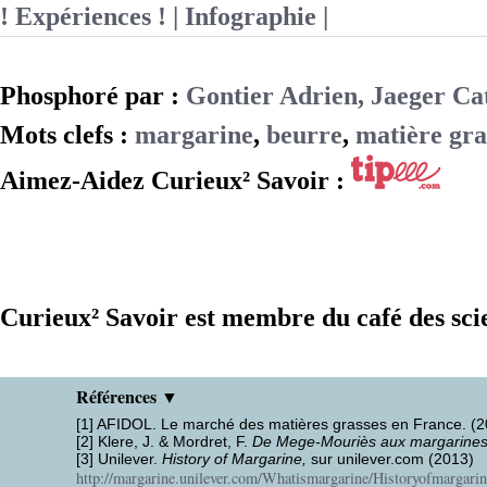
! Expériences !
| Infographie |
Phosphoré par :
Gontier Adrien, Jaeger Ca
Mots clefs :
margarine
,
beurre
,
matière gra
Aimez-Aidez Curieux² Savoir :
Curieux² Savoir est membre du café des sci
Références ▼
[1] AFIDOL. Le marché des matières grasses en France. (2
[2] Klere, J. & Mordret, F.
De Mege-Mouriès aux margarines 
[3] Unilever.
History of Margarine,
sur unilever.com (2013)
http://margarine.unilever.com/Whatismargarine/Historyofmargari