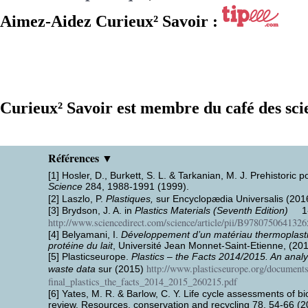
Aimez-Aidez Curieux² Savoir :
Curieux² Savoir est membre du café des sci
Références ▼
[1] Hosler, D., Burkett, S. L. & Tarkanian, M. J. Prehistori
Science
284, 1988-1991 (1999).
[2] Laszlo, P.
Plastiques,
sur Encyclopædia Universalis (20
[3] Brydson, J. A. in
Plastics Materials (Seventh Edition)
1-1
http://www.sciencedirect.com/science/article/pii/B978075064132
[4] Belyamani, I.
Développement d’un matériau thermoplasti
protéine du lait
, Université Jean Monnet-Saint-Etienne, (201
[5] Plasticseurope.
Plastics – the Facts 2014/2015. An anal
http://www.plasticseurope.org/documen
waste data
sur (2015)
final_plastics_the_facts_2014_2015_260215.pdf
[6] Yates, M. R. & Barlow, C. Y. Life cycle assessments of 
review. Resources, conservation and recycling 78, 54-66 (2