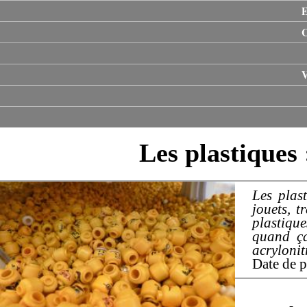
E
V
Les plastiques 
Les plas
jouets, t
plastiqu
quand ça
acrylonit
Date de p