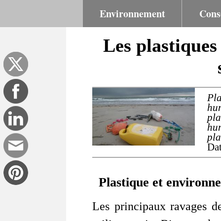
Environnement
Cons
Les plastiques
Pl
hu
pla
hum
pla
Dat
Plastique et environn
Les principaux ravages de