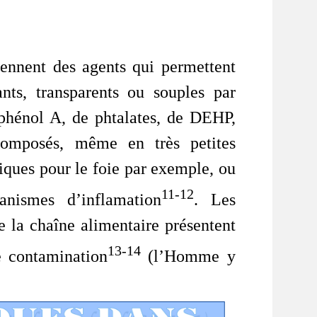
tiennent des agents qui permettent
ants, transparents ou souples par
phénol A, de phtalates, de DEHP,
omposés, même en très petites
xiques pour le foie par exemple, ou
11-12
anismes d’inflamation
. Les
 la chaîne alimentaire présentent
13-14
e contamination
(l’Homme y