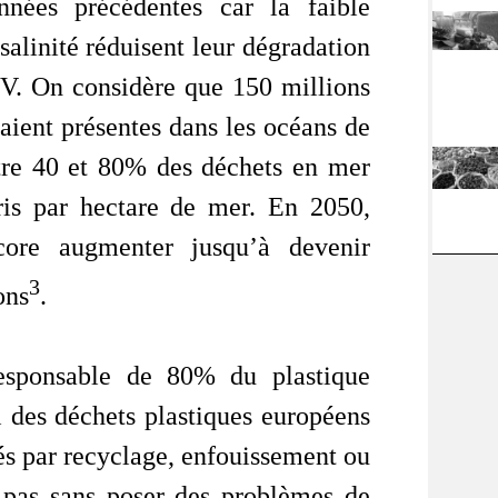
nnées précédentes car la faible
salinité réduisent leur dégradation
UV. On considère que 150 millions
raient présentes dans les océans de
ntre 40 et 80% des déchets en mer
is par hectare de mer. En 2050,
core augmenter jusqu’à devenir
3
ons
.
responsable de 80% du plastique
el des déchets plastiques européens
nés par recyclage, enfouissement ou
t pas sans poser des problèmes de