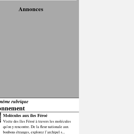
Annonces
même rubrique
onnement
Molécules aux îles Féroé
Visite des îles Féroé à travers les molécules
qu’on y rencontre. De la fleur nationale aux
bonbons étranges, explorez l’archipel s...