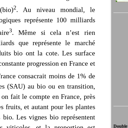
2
(bio)
. Au niveau mondial, le
ogiques représente 100 milliards
3
aire
. Même si cela n’est rien
iards que représente le marché
duits bio ont la cote. Les surface
constante progression en France et
France consacrait moins de 1% de
les (SAU) au bio ou en transition,
 on fait le compte en France, près
s fruits, et autant pour les plantes
s bio. Les vignes bio représentent
 viticoles, et la proportion est
Double