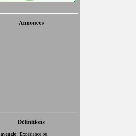
Annonces
Définitions
 aveugle
: Expérience où