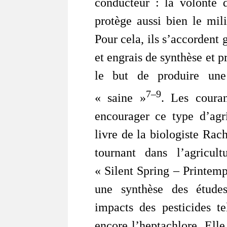
conducteur : la volonté 
protège aussi bien le mil
Pour cela, ils s’accordent
et engrais de synthèse et 
le but de produire une
7
–9
« saine »
. Les couran
encourager ce type d’agri
livre de la biologiste Ra
tournant dans l’agricul
« Silent Spring – Printemp
une synthèse des études
impacts des pesticides t
encore l’heptachlore. Elle