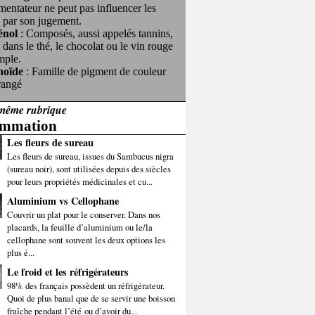
mentateur ne peut pas influencer les
s par son jugement.
énol
: Composés, aussi appelés tannins,
 dans le thé, le chocolat ou le vin rouge
mple.
noïde
: Famille de pigment de couleur
rangé
même rubrique
mmation
Les fleurs de sureau
Les fleurs de sureau, issues du Sambucus nigra
(sureau noir), sont utilisées depuis des siècles
pour leurs propriétés médicinales et cu...
Aluminium vs Cellophane
Couvrir un plat pour le conserver. Dans nos
placards, la feuille d’aluminium ou le/la
cellophane sont souvent les deux options les
plus é...
Le froid et les réfrigérateurs
98% des français possèdent un réfrigérateur.
Quoi de plus banal que de se servir une boisson
fraîche pendant l’été ou d’avoir du...