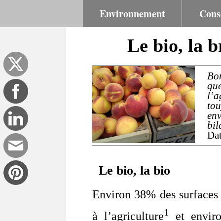
Environnement
Cons
Le bio, la b
Bo
que
l’a
to
env
bil
Dat
Le bio, la bio
Environ 38% des surfaces 
1
à l’agriculture
et enviro