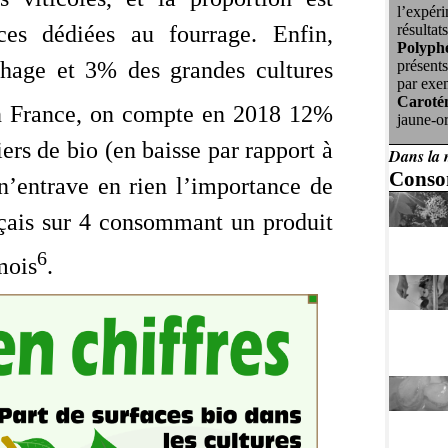
l’expéri
ces dédiées au fourrage. Enfin,
résultat
Polyph
hage et 3% des grandes cultures
présents
par exe
Caroté
n France, on compte en 2018 12%
jaune-o
rs de bio (en baisse par rapport à
Dans la 
Conso
n’entrave en rien l’importance de
çais sur 4 consommant un produit
6
mois
.