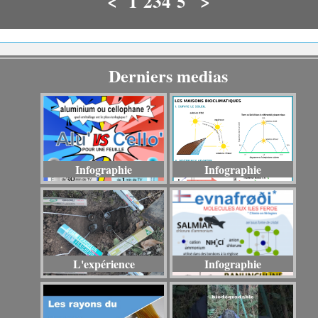
<
1
2
3
4
5
>
Derniers medias
Infographie
Infographie
L'expérience
Infographie