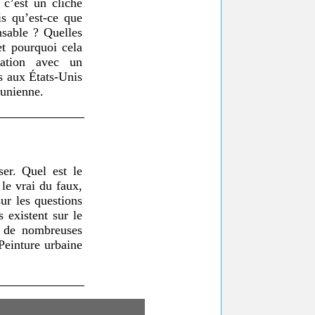
 c’est un cliché
s qu’est-ce que
nsable ? Quelles
et pourquoi cela
tration avec un
 aux États-Unis
asunienne.
er. Quel est le
le vrai du faux,
sur les questions
 existent sur le
ur de nombreuses
 Peinture urbaine