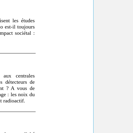
sent les études
o est-il toujours
mpact sociétal :
 aux centrales
es détecteurs de
tant ? A vous de
age : les noix du
 radioactif.