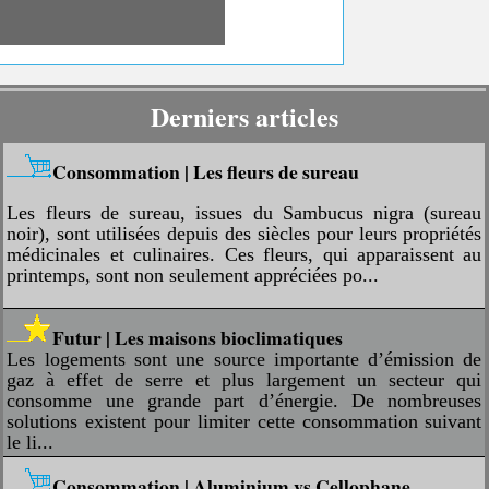
Derniers articles
Consommation | Les fleurs de sureau
Les fleurs de sureau, issues du Sambucus nigra (sureau
noir), sont utilisées depuis des siècles pour leurs propriétés
médicinales et culinaires. Ces fleurs, qui apparaissent au
printemps, sont non seulement appréciées po...
Futur | Les maisons bioclimatiques
Les logements sont une source importante d’émission de
gaz à effet de serre et plus largement un secteur qui
consomme une grande part d’énergie. De nombreuses
solutions existent pour limiter cette consommation suivant
le li...
Consommation | Aluminium vs Cellophane