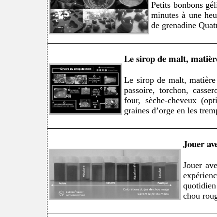
Petits bonbons gé
minutes à une heu
de grenadine Quatre
Le sirop de malt, matièr
Le sirop de malt, matière 
passoire, torchon, casse
four, sèche-cheveux (opt
graines d’orge en les trem
Jouer ave
Jouer ave
expérien
quotidien
chou roug